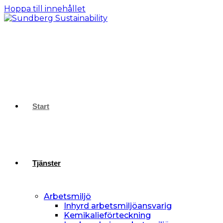
Hoppa till innehållet
Start
Tjänster
Arbetsmiljö
Inhyrd arbetsmiljöansvarig
Kemikalieförteckning