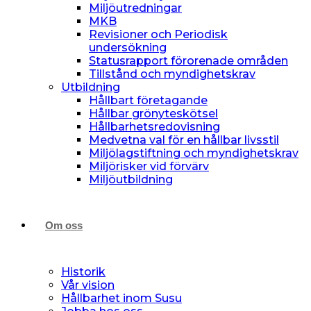
Miljöutredningar
MKB
Revisioner och Periodisk
undersökning
Statusrapport förorenade områden
Tillstånd och myndighetskrav
Utbildning
Hållbart företagande
Hållbar grönyteskötsel
Hållbarhetsredovisning
Medvetna val för en hållbar livsstil
Miljölagstiftning och myndighetskrav
Miljörisker vid förvärv
Miljöutbildning
Om oss
Historik
Vår vision
Hållbarhet inom Susu