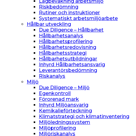
Lagbevakning arbetsmiljö
Riskbedömning
Rutiner och instruktioner
Systematiskt arbetsmiljöarbete
Hållbar utveckling
Due Diligence – Hållbarhet
Hållbarhetsanalys
Hållbarhetsprofilering
Hållbarhetsredovisning
Hållbarhetsstrategi
Hållbarhetsutbildningar
Inhyrd Hållbarhetsansvarig
Leverantörsbedömning
Riskanalys
Miljö
Due Diligence – Miljö
Egenkontroll
Förorenad mark
Inhyrd Miljöansvarig
Kemikalieförteckning
Klimatstrategi och klimatinventering
Miljöledningssystem
Miljöprofilering
Miljöriskanalys